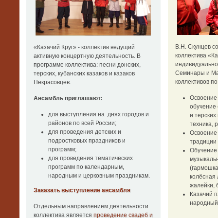
В.Н. Скунцев с
«Казачий Круг» - коллектив ведущий
коллектива «К
активную концертную деятельность. В
индивидуальное
программе коллектива: песни донских,
Семинары и Ма
терских, кубанских казаков и казаков
коллективов п
Некрасовцев.
Освоение
Ансамбль приглашают:
обучение 
для выступления на днях городов и
и терских
районов по всей России;
техника, 
для проведения детских и
Освоение
подростковых праздников и
традиции 
программ;
Обучение 
для проведения тематических
музыкаль
программ по календарным,
(гармошка
народным и церковным праздникам.
колёсная 
жалейки, 
Заказать выступление ансамбля
Казачий п
народный 
Отдельным направлением деятельности
коллектива является
проведение свадеб и