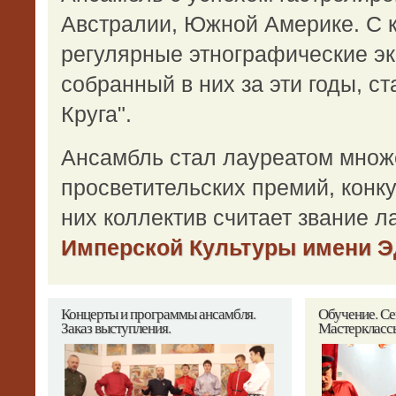
Австралии, Южной Америке. С к
регулярные этнографические э
собранный в них за эти годы, с
Круга".
Ансамбль стал лауреатом множ
просветительских премий, конк
них коллектив считает звание л
Имперской Культуры имени Э
Концерты
и программы ансамбля.
Обучение.
Се
Заказ выступления.
Мастеркласс