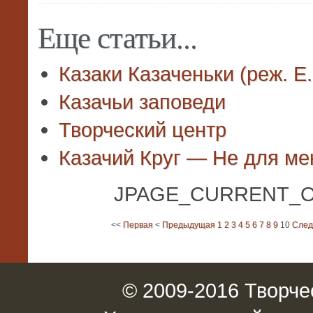
Еще статьи...
Казаки Казаченьки (реж. Е.
Казачьи заповеди
Творческий центр
Казачий Круг — Не для мен
JPAGE_CURRENT_O
<<
Первая
<
Предыдущая
1
2
3
4
5
6
7
8
9
10
Сле
© 2009-2016 Творче