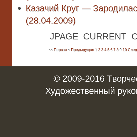
Казачий Круг — Зародилас
(28.04.2009)
JPAGE_CURRENT_O
<<
Первая
<
Предыдущая
1
2
3
4
5
6
7
8
9
10
Сле
© 2009-2016 Творче
Художественный руко