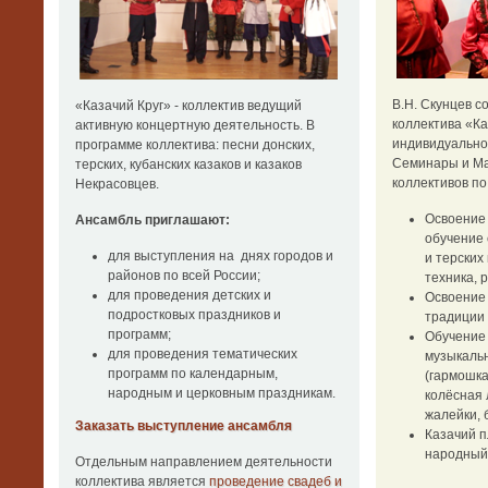
В.Н. Скунцев с
«Казачий Круг» - коллектив ведущий
коллектива «К
активную концертную деятельность. В
индивидуальное
программе коллектива: песни донских,
Семинары и Ма
терских, кубанских казаков и казаков
коллективов п
Некрасовцев.
Освоение
Ансамбль приглашают:
обучение 
для выступления на днях городов и
и терских
районов по всей России;
техника, 
для проведения детских и
Освоение
подростковых праздников и
традиции 
программ;
Обучение 
для проведения тематических
музыкаль
программ по календарным,
(гармошка
народным и церковным праздникам.
колёсная 
жалейки, 
Заказать выступление ансамбля
Казачий п
народный 
Отдельным направлением деятельности
коллектива является
проведение свадеб и