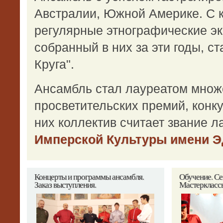
Австралии, Южной Америке. С к
регулярные этнографические э
собранный в них за эти годы, с
Круга".
Ансамбль стал лауреатом множ
просветительских премий, конк
них коллектив считает звание л
Имперской Культуры имени Э
Концерты
и программы ансамбля.
Обучение.
Се
Заказ выступления.
Мастеркласс