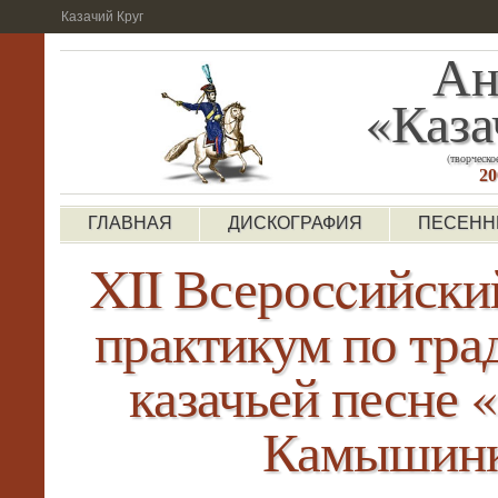
Казачий Круг
Ан
«Каза
(творческо
20
ГЛАВНАЯ
ДИСКОГРАФИЯ
ПЕСЕНН
XII Всеросcийски
практикум по тр
казачьей песне 
Камышин