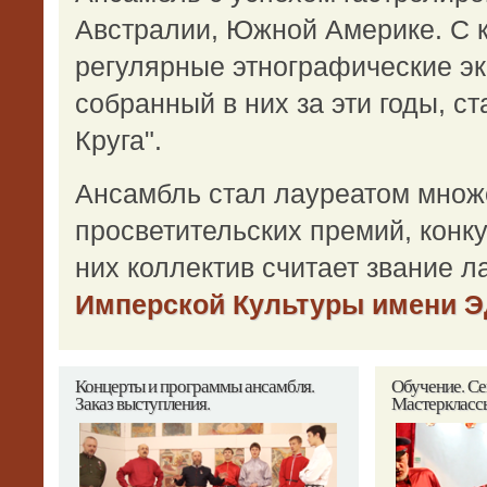
Австралии, Южной Америке. С к
регулярные этнографические э
собранный в них за эти годы, с
Круга".
Ансамбль стал лауреатом множ
просветительских премий, конк
них коллектив считает звание л
Имперской Культуры имени Э
Концерты
и программы ансамбля.
Обучение.
Се
Заказ выступления.
Мастеркласс