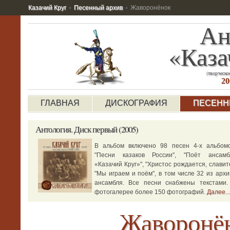
Казачий Круг
Песенный архив
Жаворонёнок
Ан
«Каза
(творческо
20
ГЛАВНАЯ
ДИСКОГРАФИЯ
ПЕСЕНН
Антология.
Диск первый (2005)
В альбом включено 98 песен 4-х альбомо
"Песни казаков России", "Поёт ансамб
«Казачий Круг»", "Христос рождается, славите
"Мы играем и поём", в том числе 32 из архи
ансамбля. Все песни снабжены текстами.
фотогалерее более 150 фотографий.
Далее...
Жаворонё