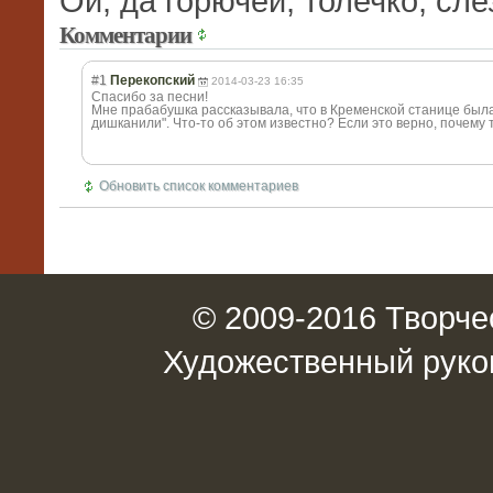
Ой, да горючей, толечко, сле
Комментарии
#1
Перекопский
2014-03-23 16:35
Спасибо за песни!
Мне прабабушка рассказывала, что в Кременской станице была
дишканили". Что-то об этом известно? Если это верно, почему 
Обновить список комментариев
© 2009-2016 Творче
Художественный руко