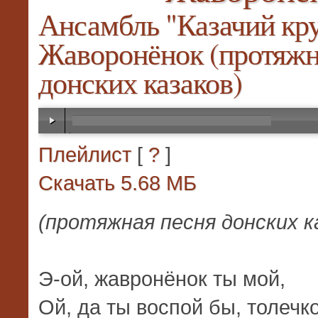
Ансамбль "Казачий кру
Жаворонёнок (протяжн
донских казаков)
00:00
/
00:00
Плейлист
[
?
]
Скачать 5.68 МБ
(протяжная песня донских к
Э-ой, жавронёнок ты мой,
Ой, да ты воспой бы, толечко