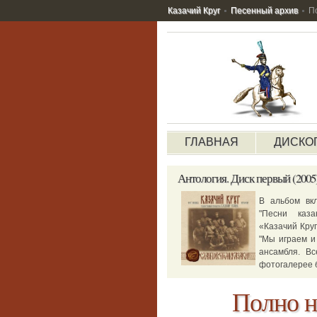
Казачий Круг
Песенный архив
По
ГЛАВНАЯ
ДИСКО
Антология.
Диск первый (2005
В альбом вк
"Песни каза
«Казачий Круг
"Мы играем и 
ансамбля. В
фотогалерее 
Полно н