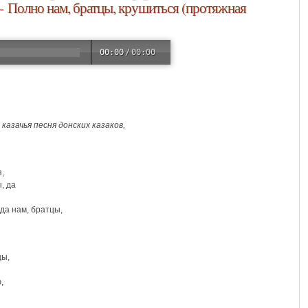
- Полно нам, братцы, крушиться (протяжная
00:00
/
00:00
казачья песня донских казаков,
,
ы, да
 да нам, братцы,
цы,
,