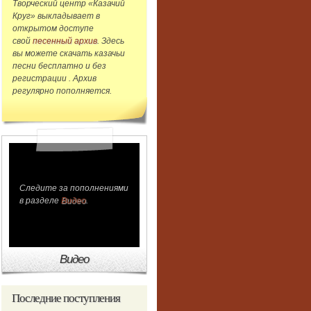
Творческий центр «Казачий
Круг» выкладывает в
открытом доступе
свой
песенный архив
. Здесь
вы можете скачать казачьи
песни бесплатно и без
регистрации . Архив
регулярно пополняется.
Следите за пополнениями
в разделе
Видео
.
Видео
Последние
поступления