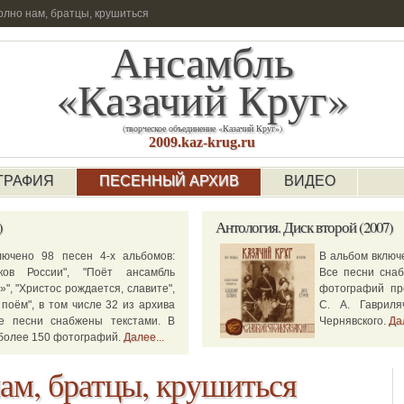
лно нам, братцы, крушиться
Ансамбль
«Казачий Круг»
(творческое объединение «Казачий Круг»)
2009.kaz-krug.ru
ГРАФИЯ
ПЕСЕННЫЙ АРХИВ
ВИДЕО
)
Антология.
Диск второй (2007)
лючено 98 песен 4-х альбомов:
В альбом включ
ков России", "Поёт ансамбль
Все песни снаб
»", "Христос рождается, славите",
фотографий пр
поём", в том числе 32 из архива
С. А. Гавриля
се песни снабжены текстами. В
Чернявского.
Дал
более 150 фотографий.
Далее...
ам, братцы, крушиться