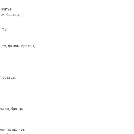
,
о житьё,
, эх, братцы,
 Эх!
, эх, да нам, братцы,
т, братцы,
ем, эх, братцы,
ней только нет,