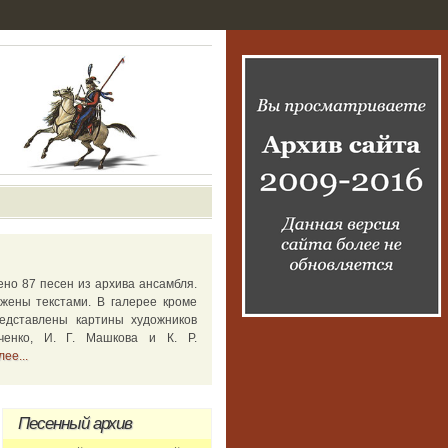
ено 87 песен из архива ансамбля.
жены текстами. В галерее кроме
едставлены картины художников
ченко, И. Г. Машкова и К. Р.
ее...
Песенный
архив