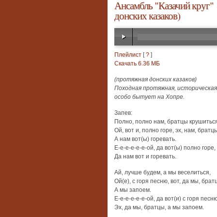
Ансамбль "Казачий круг" 
донских казаков)
Плейлист
[
?
]
Скачать 6.36 МБ
(протяжная донских казаков)
Походная протяжная, историческая 
особо бытует на Хопре.
Запев:
Полно, полно нам, братцы крушиться
Ой, вот и, полно горе, эх, нам, братц
А нам вот(ы) горевать.
Е-е-е-е-е-е-ой, да вот(ы) полно горе,
Да нам вот и горевать.
Ай, лучше будем, а мы веселиться,
Ой(е), с горя песню, вот, да мы, брат
А мы запоем.
Е-е-е-е-е-е-ой, да вот(и) с горя песню
Эх, да мы, братцы, а мы запоем.