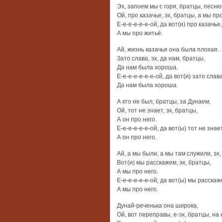
Эх, запоем мы с горя, братцы, песню
Ой, про казачье, эх, братцы, а мы пр
Е-е-е-е-е-е-ой, да вот(и) про казачье
А мы про житьё.
Ай, жизнь казачья она была плохая…
Зато слава, эх, да нам, братцы,
Да нам была хороша.
Е-е-е-е-е-е-е-ой, да вот(и) зато слава
Да нам была хороша.
А кто не был, братцы, за Дунаем,
Ой, тот не знает, эх, братцы,
А он про него.
Е-е-е-е-е-е-ой, да вот(ы) тот не знае
А он про него.
Ай, а мы были, а мы там служили, эх,
Вот(и) мы расскажем, эх, братцы,
А мы про него.
Е-е-е-е-е-е-ой, да вот(ы) мы расскаж
А мы про него.
Дунай-реченька она широка,
Ой, вот переправы, е-эх, братцы, на 