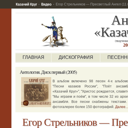
Казачий Круг
Видео
Егор Стрельников — Пресветлый Ангел (11.
Ан
«Каза
(творческо
20
ГЛАВНАЯ
ДИСКОГРАФИЯ
ПЕСЕНН
Антология.
Диск первый (2005)
В альбом включено 98 песен 4-х альбомо
"Песни казаков России", "Поёт ансамб
«Казачий Круг»", "Христос рождается, славите
"Мы играем и поём", в том числе 32 из архи
ансамбля. Все песни снабжены текстами.
фотогалерее более 150 фотографий.
Далее...
Егор Стрельников — Пре