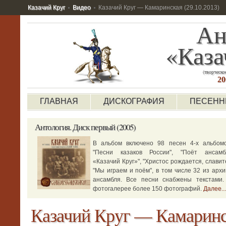
Казачий Круг
Видео
Казачий Круг — Камаринская (29.10.2013)
Ан
«Каза
(творческо
20
ГЛАВНАЯ
ДИСКОГРАФИЯ
ПЕСЕНН
Антология.
Диск первый (2005)
В альбом включено 98 песен 4-х альбомо
"Песни казаков России", "Поёт ансамб
«Казачий Круг»", "Христос рождается, славите
"Мы играем и поём", в том числе 32 из архи
ансамбля. Все песни снабжены текстами.
фотогалерее более 150 фотографий.
Далее...
Казачий Круг — Камаринск