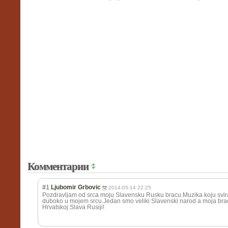
Комментарии
#1
Ljubomir Grbovic
2014-05-14 22:25
Pozdravljam od srca moju Slavensku Rusku bracu.Muzika koju svira
duboko u mojem srcu.Jedan smo veliki Slavenski narod a moja brac
Hrvatskoj.Slava Rusiji!